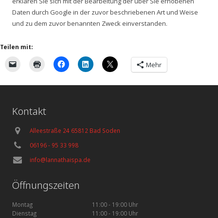
erklären Sie sich mit der Bearbeitung der über Sie erhobenen
Daten durch Google in der zuvor beschriebenen Art und Weise
und zu dem zuvor benannten Zweck einverstanden.
Teilen mit:
Mehr
Kontakt
Alleestraße 24 65812 Bad Soden
06196 - 95 33 998
info@lannathaispa.de
Öffnungszeiten
Montag
11:00 - 19:00 Uhr
Dienstag
11:00 - 19:00 Uhr